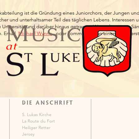
abteilung ist die Gründung eines Juniorchors, der Jungen und
ürlicher und unterhaltsamer Teil des täglichen Lebens. Interessen
e Universität und darüber hinaus getragen. Wir suchen neue Sä
n.
Email
Michael Wynne
, oder kommen Sie an einem Donnerst
DIE ANSCHRIFT
S. Lukas Kirche
La Route du Fort
Heiliger Retter
Jersey