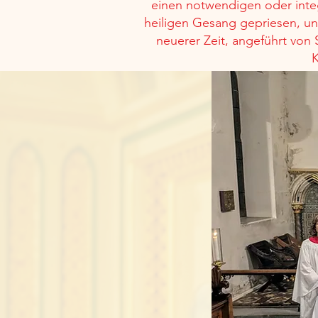
einen notwendigen oder integr
heiligen Gesang gepriesen, u
neuerer Zeit, angeführt von S
K