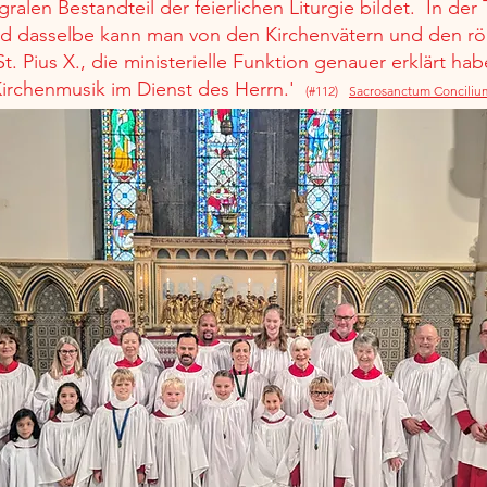
alen Bestandteil der feierlichen Liturgie bildet.
In der 
nd dasselbe kann man von den Kirchenvätern und den rö
t. Pius X., die ministerielle Funktion genauer erklärt hab
irchenmusik im Dienst des Herrn.'
(#112)
Sacrosanctum Conciliu