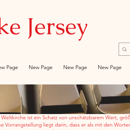
ke Jersey
ew Page
New Page
New Page
New Page
r Weltkirche ist ein Schatz von unschätzbarem Wert, grö
e Vorrangstellung liegt darin, dass er als mit den Wort