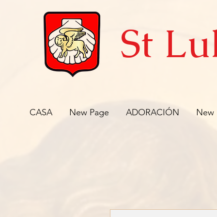
St Lu
CASA
New Page
ADORACIÓN
New 