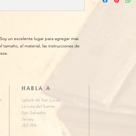
agregar más informa
una excelente manera
embalaje y costo. Bri
a sus clientes que p
política de envío es
confianza y asegurar
comprarle con confia
Soy un excelente lugar para agregar más 
 tamaño, el material, las instrucciones de 
ieza.
HABLA A
n
Iglesia de San Lucas
La ruta del fuerte
San Salvador
Jersey
JE2 7PA