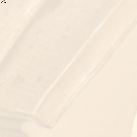
ción sobre sus métodos de envío,
 de generar confianza y asegurar
ndar información directa sobre su
ueden comprar con confianza.
 una excelente manera de generar
 a sus clientes que pueden
nza.