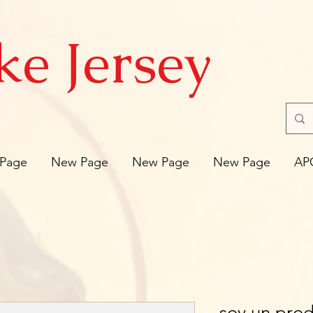
ke Jersey
Page
New Page
New Page
New Page
AP
soy un pro