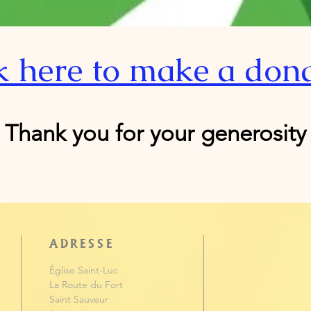
k here to make a don
Thank you for your generosity
ADRESSE
Église Saint-Luc
La Route du Fort
Saint Sauveur