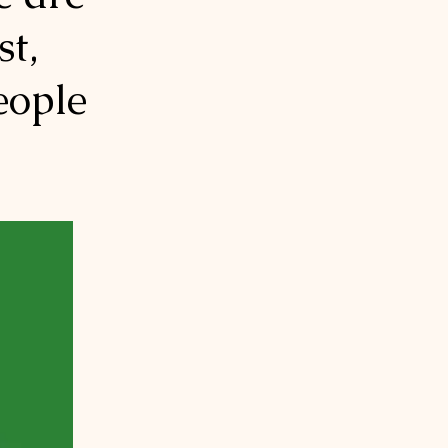
st,
eople