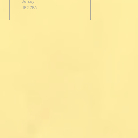
Jersey
JE2 7PA