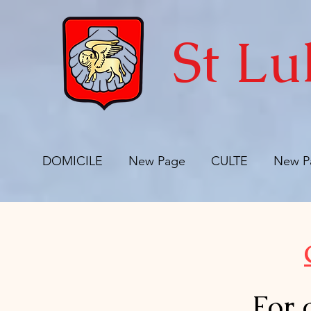
St Lu
DOMICILE
New Page
CULTE
New P
For 