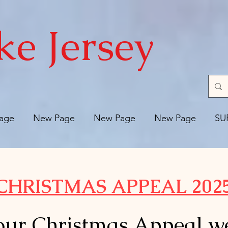
ke Jersey
age
New Page
New Page
New Page
SU
CHRISTMAS APPEAL 202
our Christmas Appeal w