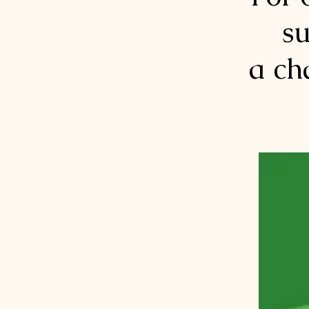
su
a ch