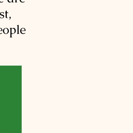
st,
eople