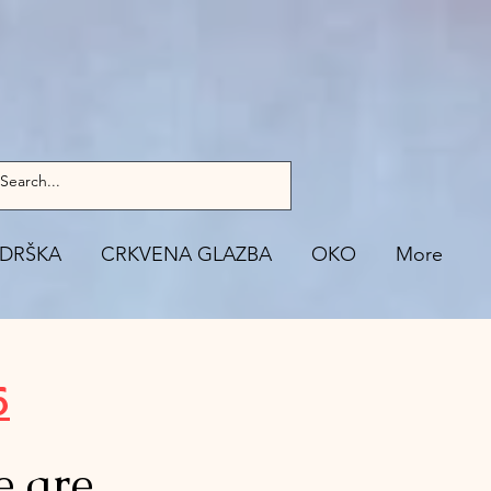
DRŠKA
CRKVENA GLAZBA
OKO
More
5
e are