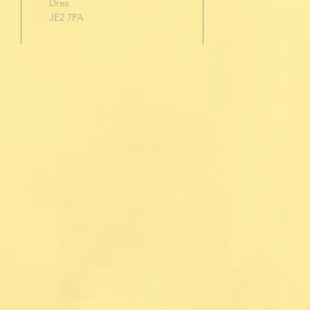
Dres
JE2 7PA