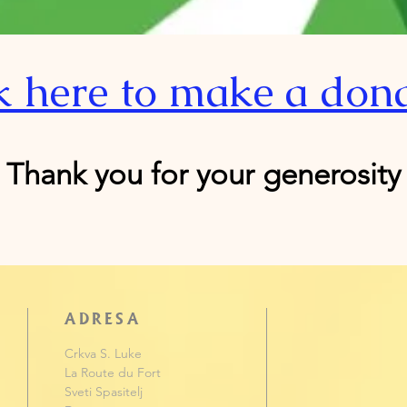
k here to make a don
Thank you for your generosity
ADRESA
Crkva S. Luke
La Route du Fort
Sveti Spasitelj