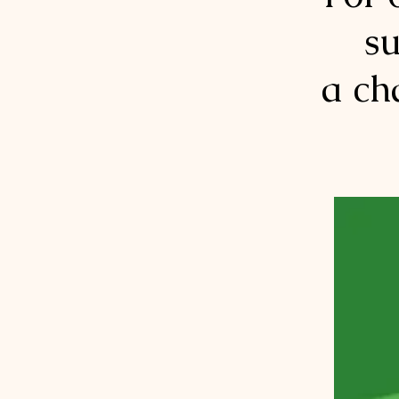
su
a ch