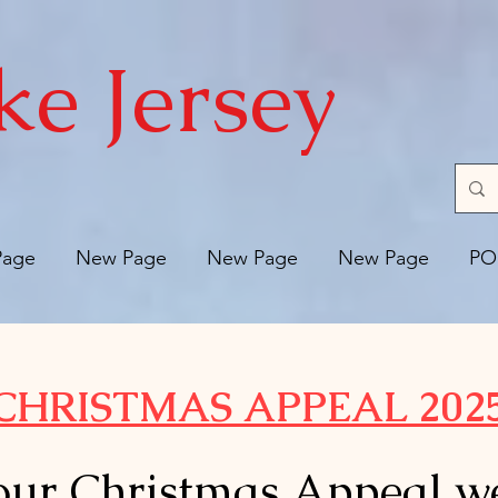
ke Jersey
Page
New Page
New Page
New Page
PO
CHRISTMAS APPEAL 202
our Christmas Appeal w