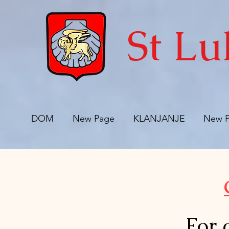
St Lu
DOM
New Page
KLANJANJE
New 
For 