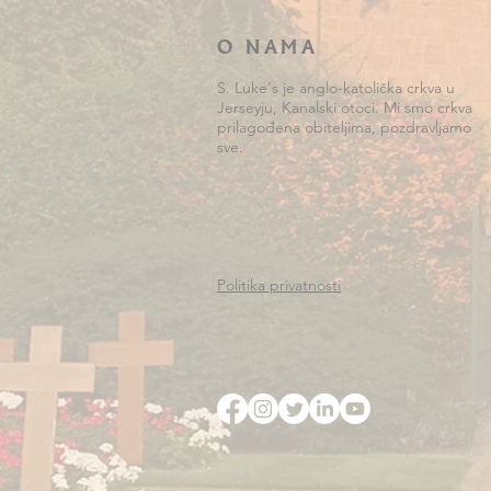
O NAMA
S. Luke's je anglo-katolička crkva u
Jerseyju, Kanalski otoci. Mi smo crkva
prilagođena obiteljima, pozdravljamo
sve.
Politika privatnosti