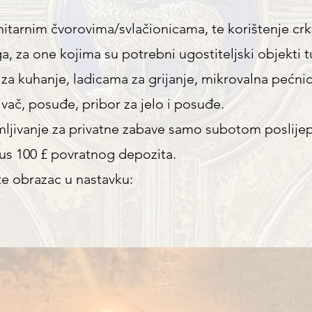
itarnim čvorovima/svlačionicama, te korištenje crkv
, za one kojima su potrebni ugostiteljski objekti 
za kuhanje, ladicama za grijanje, mikrovalna pećnic
ivač, posuđe, pribor za jelo i posuđe. ​
mljivanje za privatne zabave samo subotom poslijep
 plus 100 £ povratnog depozita.
te obrazac u nastavku: