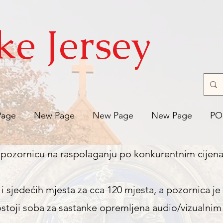
ke Jersey
Page
New Page
New Page
New Page
PO
 i pozornicu na raspolaganju po konkurentnim cijen
 i sjedećih mjesta za cca 120 mjesta, a pozornica 
stoji soba za sastanke opremljena audio/vizualnim 