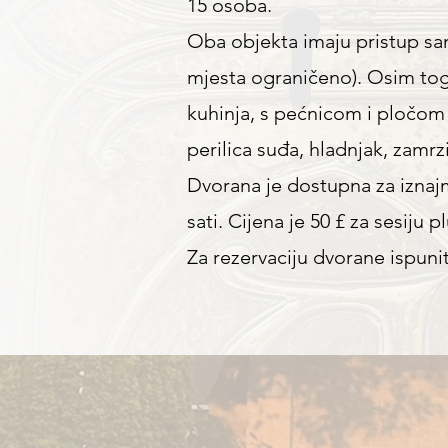
15 osoba.
Oba objekta imaju pristup san
mjesta ograničeno). Osim toga
kuhinja, s pećnicom i pločom 
perilica suđa, hladnjak, zamrz
Dvorana je dostupna za iznaj
sati. Cijena je 50 £ za sesiju
Za rezervaciju dvorane ispuni