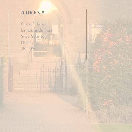
ADRESA
Crkva S. Luke
La Route du Fort
Sveti Spasitelj
Dres
JE2 7PA