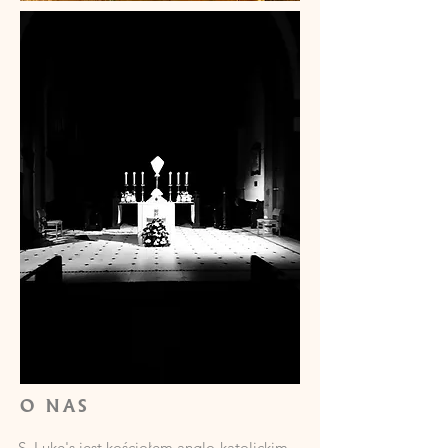
O NAS
S. Luke's jest kościołem anglo-katolickim