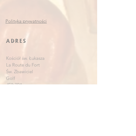
Polityka prywatności
ADRES
Kościół św. Łukasza
La Route du Fort
Św. Zbawiciel
Golf
JE2 7PA