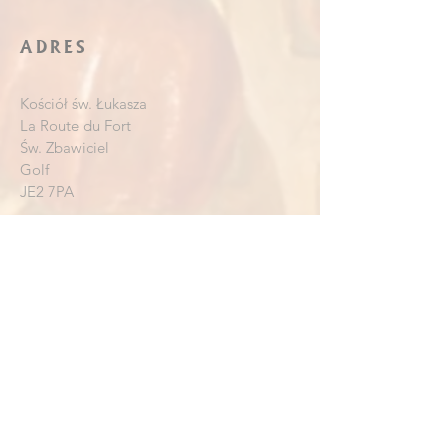
ADRES
Kościół św. Łukasza
La Route du Fort
Św. Zbawiciel
Golf
JE2 7PA