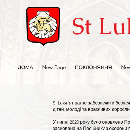
St Lu
ДОМА
New Page
ПОКЛОНЯННЯ
New
S. Luke's прагне забезпечити безпеч
дітей, молоді та вразливих доросли
У липні 2020 року було оновлено По
заснована на Посібнику з охорони 