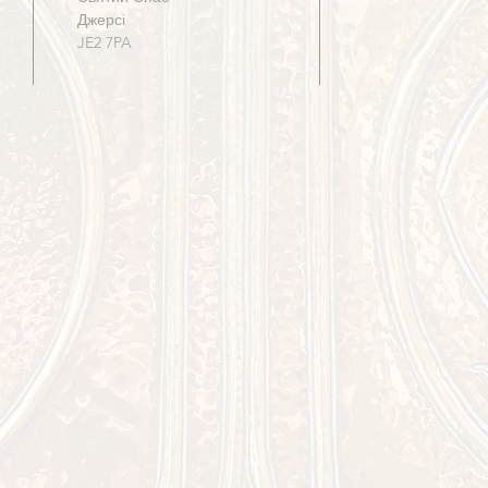
Джерсі
JE2 7PA