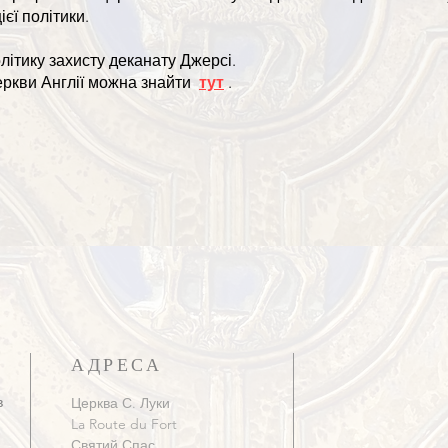
єї політики.
літику захисту деканату Джерсі.
еркви Англії можна знайти
тут
.
АДРЕСА
в
Церква С. Луки
La Route du Fort
Святий Спас