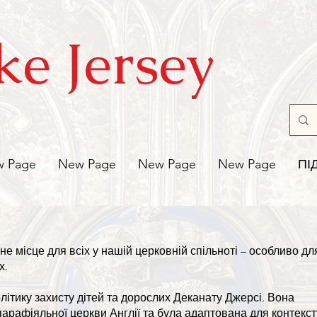
ke Jersey
 Page
New Page
New Page
New Page
ПІ
не місце для всіх у нашій церковній спільноті – особливо дл
х.
літику захисту дітей та дорослих Деканату Джерсі. Вона
парафіяльної церкви Англії та була адаптована для контекст