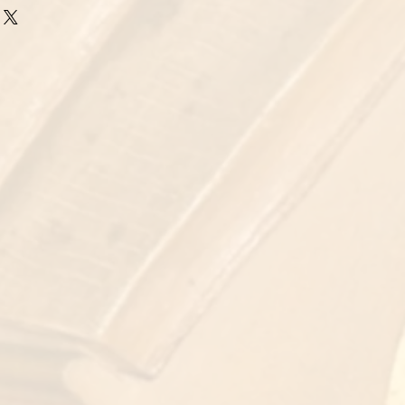
ν αγορά τους. Η απλή πολιτική
ότερες πληροφορίες σχετικά με τις
 ή ανταλλαγής είναι ένας πολύ
 τη συσκευασία και το κόστος
χτίσετε εμπιστοσύνη και να
 πληροφοριών σχετικά με την
πελάτες σας ότι μπορούν να
ας είναι ένας πολύ καλός τρόπος
ιά.
τοσύνη και να καθησυχάσετε τους
ρούν να αγοράσουν από εσάς με