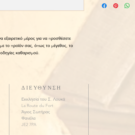
ικανοποιημένοι με τη
να προσθέσετε περισσ
επιστροφής χρημάτων
μεθόδους αποστολής,
καλός τρόπος για να 
σας. Η παροχή απλών
διαβεβαιώσετε τους 
πολιτική αποστολής σ
αγοράσουν με σιγουρ
για να χτίσετε εμπισ
πελάτες σας ότι μπο
να εξαιρετικό μέρος για να προσθέσετε 
σιγουριά.
με το προϊόν σας, όπως το μέγεθος, το 
ς οδηγίες καθαρισμού.
ΔΙΕΥΘΥΝΣΗ
Εκκλησία του Σ. Λουκά
La Route du Fort
Άγιος Σωτήρας
Φανέλα
JE2 7PA