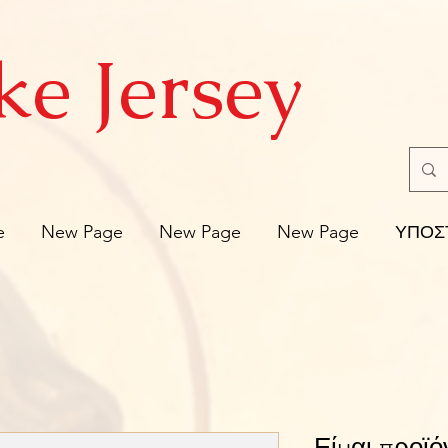
ke Jersey
e
New Page
New Page
New Page
ΥΠΟΣ
Είμαι προϊό