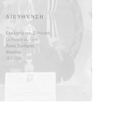
ΔΙΕΥΘΥΝΣΗ
Εκκλησία του Σ. Λουκά
La Route du Fort
Άγιος Σωτήρας
Φανέλα
JE2 7PA