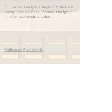
S. Luke's é uma Igreja Anglo-Católica em
Jersey, Ilhas do Canal. Somos uma Igreja
familiar, acolhendo a todos.
Política de Privacidade
MORADA
Igreja de S. Lucas
La Route du Fort
São Salvador
Jersey
JE2 7PA