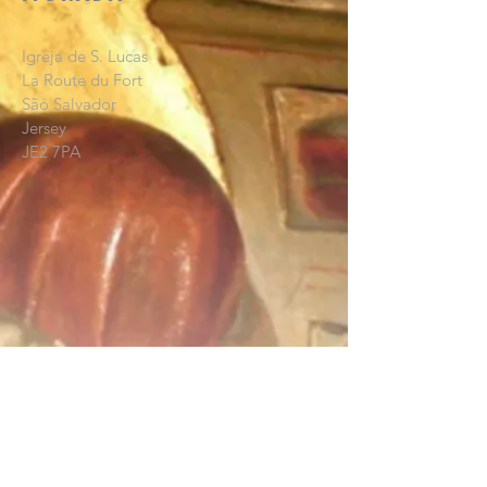
Igreja de S. Lucas
La Route du Fort
São Salvador
Jersey
JE2 7PA