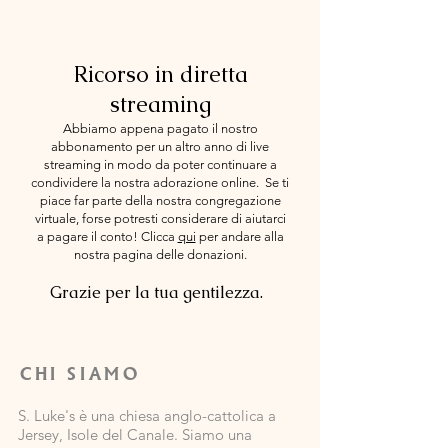
Ricorso in diretta
streaming
Abbiamo appena pagato il nostro
abbonamento per un altro anno di live
streaming in modo da poter continuare a
condividere la nostra adorazione online.
Se ti
piace far parte della nostra congregazione
virtuale, forse potresti considerare di aiutarci
a pagare il conto! Clicca
qui
per andare alla
nostra pagina delle donazioni.
Grazie per la tua gentilezza.
CHI SIAMO
S. Luke's è una chiesa anglo-cattolica a
Jersey, Isole del Canale. Siamo una