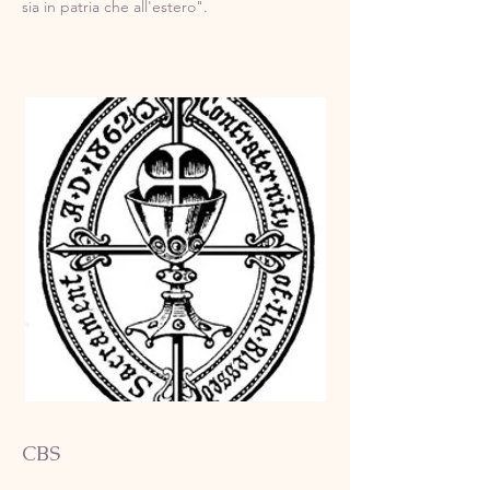
sia in patria che all'estero".
CBS