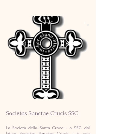
Societas Sanctae Crucis SSC
La Società della Santa Croce - o SSC dal
latino Societas Sanctae Crucis - è una