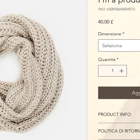
SKU: 632835642834572
Prezzo
40,00 £
Dimensione
*
Seleziona
Quantità
*
Agg
PRODUCT INFO
Sono un dettaglio de
POLITICA DI RITO
per aggiungere ulteri
come dimensioni, mater