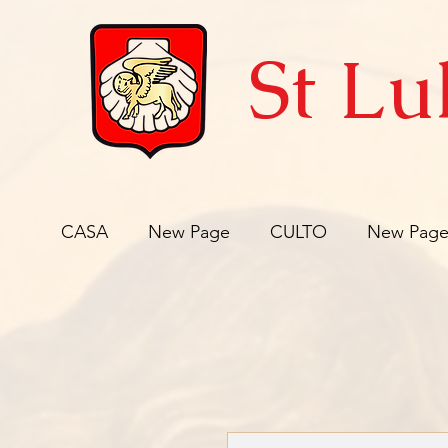
St Lu
CASA
New Page
CULTO
New Pag