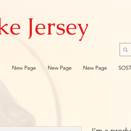
ke Jersey
e
New Page
New Page
New Page
SOS
I'm a produ