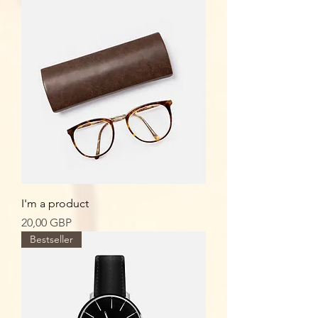
I'm a product
Cena
20,00 GBP
Bestseller