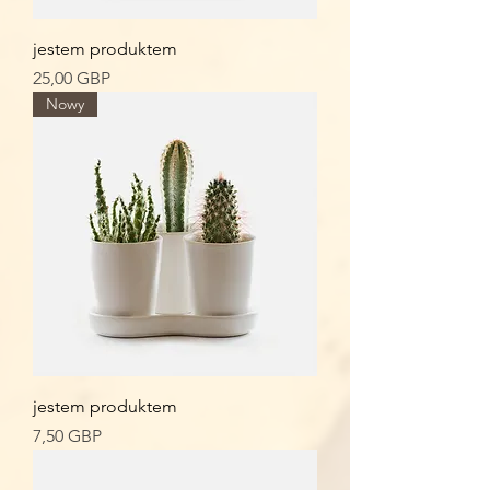
jestem produktem
Cena
25,00 GBP
Nowy
jestem produktem
Cena
7,50 GBP